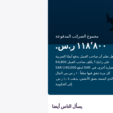
مجموع الضرائب المدفوعة
ل تعلم أن صاحب العمل يدفع أيضًا الضريبة
على راتبك؟ يكلف صاحب العمل 64,800
SAR لدفع 1,140,000 SAR. بعبارة أخرى، في
كل مرة تنفق فيها مبلغاً ‏١٠ ر.س.‏من المال
الذي كسبته بشق الأنفس، يذهب ‏١٫٠٤ ر.س.‏
إلى الحكومة.
يسأل الناس أيضا