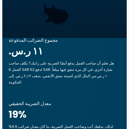
مجموع الضرائب المدفوعة
هل تعلم أن صاحب العمل يدفع أيضًا الضريبة على راتبك؟ يكلف صاحب
العمل 6 SAR لدفع 52 SAR. بعبارة أخرى، في كل مرة تنفق فيها مبلغاً
‏١٠ ر.س.‏من المال الذي كسبته بشق الأنفس، يذهب ‏٢٫١٢ ر.س.‏ إلى
الحكومة.
معدل الضريبة الحقيقي
19
%
لذلك، بدفعك أنت وصاحب العمل الضريبة، ما كان معدل ضرائب 9.6%