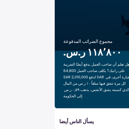
مجموع الضرائب المدفوعة
ل تعلم أن صاحب العمل يدفع أيضًا الضريبة
على راتبك؟ يكلف صاحب العمل 64,800
SAR لدفع 2,010,000 SAR. بعبارة أخرى، في
كل مرة تنفق فيها مبلغاً ‏١٠ ر.س.‏من المال
الذي كسبته بشق الأنفس، يذهب ‏٠٫٥٩ ر.س.‏
إلى الحكومة.
يسأل الناس أيضا